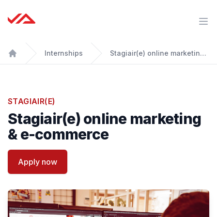
Just Amazing B.V.
Ope
Internships
Stagiair(e) online marketing & e-commerce
Home
STAGIAIR(E)
Stagiair(e) online marketing
& e-commerce
Apply now